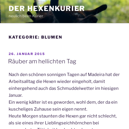
Zum
DER HEXENKURIER
Inhalt
neulich beim Kurier
springen
KATEGORIE:
BLUMEN
VERÖFFENTLICHT
26. JANUAR 2015
AM
Räuber am hellichten Tag
Nach den schönen sonnigen Tagen auf Madeira hat der
Arbeitsalltag die Hexen wieder eingeholt, damit
einhergehend auch das Schmuddelwetter im hiesigen
Januar.
Ein wenig kälter ist es geworden, wohl dem, der da ein
kuscheliges Zuhause sein eigen nennt.
Heute Morgen staunten die Hexen gar nicht schlecht,
als sie eines ihrer Lieblingseichhörnchen bei