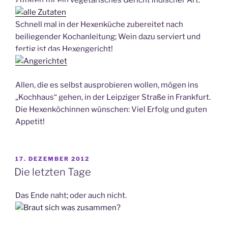
Zutaten für ein vegetarisches Gericht indischer Art.
Schnell mal in der Hexenküche zubereitet nach
beiliegender Kochanleitung; Wein dazu serviert und
fertig ist das Hexengericht!
Allen, die es selbst ausprobieren wollen, mögen ins
„Kochhaus“ gehen, in der Leipziger Straße in Frankfurt.
Die Hexenköchinnen wünschen: Viel Erfolg und guten
Appetit!
VERÖFFENTLICHT
17. DEZEMBER 2012
AM
Die letzten Tage
Das Ende naht; oder auch nicht.