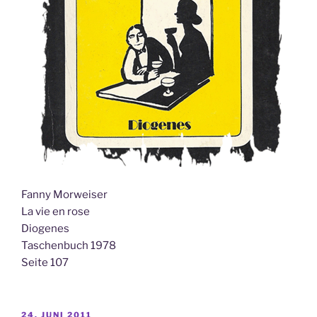
Fanny Morweiser
La vie en rose
Diogenes
Taschenbuch 1978
Seite 107
VERÖFFENTLICHT
24. JUNI 2011