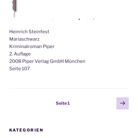
Heinrich Steinfest
Mariaschwarz
Kriminalroman Piper
2. Auflage
2008 Piper Verlag GmbH München
Seite 107
Seitennummerierung
Näch
Seite
1
Seit
der
Beiträge
KATEGORIEN