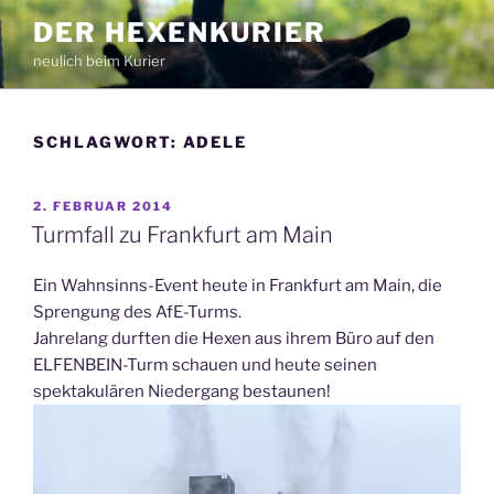
Zum
DER HEXENKURIER
Inhalt
neulich beim Kurier
springen
SCHLAGWORT:
ADELE
VERÖFFENTLICHT
2. FEBRUAR 2014
AM
Turmfall zu Frankfurt am Main
Ein Wahnsinns-Event heute in Frankfurt am Main, die
Sprengung des AfE-Turms.
Jahrelang durften die Hexen aus ihrem Büro auf den
ELFENBEIN-Turm schauen und heute seinen
spektakulären Niedergang bestaunen!