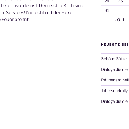
24
25
iefert worden ist. Denn schließlich sind
31
er Services!
Nur echt mit der Hexe…
 Feuer brennt.
« Okt.
NEUESTE BE
Schöne Sätze 
Dialoge die die
Räuber am hell
Jahresendrally
Dialoge die die