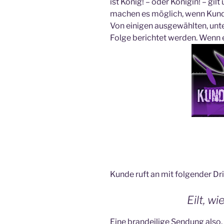
ist König! – oder Königin! – gi
machen es möglich, wenn Kun
Von einigen ausgewählten, unter
Folge berichtet werden. Wenn e
Kunde ruft an mit folgender Dr
Eilt, w
Eine brandeilige Sendung also,