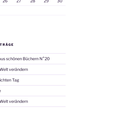
26
27
28
29
30
ITRÄGE
aus schönen Büchern N°20
 Welt verändern
ichten Tag
e
 Welt verändern