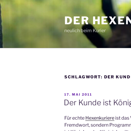
Zum
Inhalt
DER HEXE
springen
neulich beim Kurier
SCHLAGWORT:
DER KUND
VERÖFFENTLICHT
17. MAI 2011
AM
Der Kunde ist Köni
Für echte
Hexenkuriere
ist das
Fremdwort, sondern Programm.