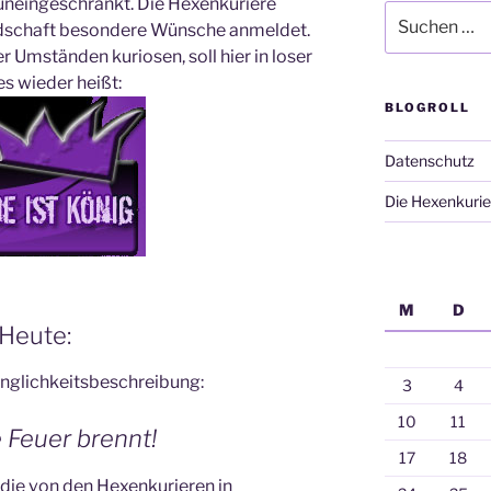
lt uneingeschränkt. Die Hexenkuriere
Suchen
dschaft besondere Wünsche anmeldet.
nach:
 Umständen kuriosen, soll hier in loser
s wieder heißt:
BLOGROLL
Datenschutz
Die Hexenkurie
M
D
Heute:
inglichkeitsbeschreibung:
3
4
10
11
ie Feuer brennt!
17
18
 die von den Hexenkurieren in