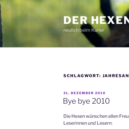
Zum
Inhalt
DER HEXE
springen
neulich beim Kurier
SCHLAGWORT:
JAHRESA
VERÖFFENTLICHT
31. DEZEMBER 2010
AM
Bye bye 2010
Die Hexen wünschen allen Freu
Leserinnen und Lesern: