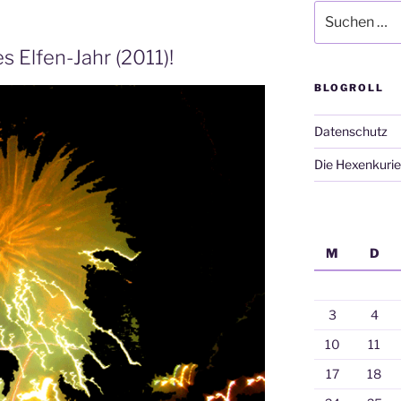
Suchen
nach:
 Elfen-Jahr (2011)!
BLOGROLL
Datenschutz
Die Hexenkurie
M
D
3
4
10
11
17
18