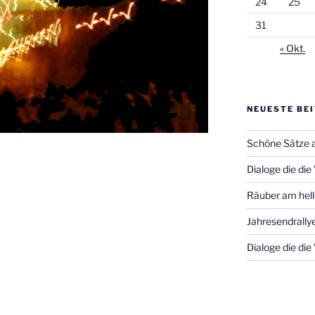
24
25
31
« Okt.
NEUESTE BE
Schöne Sätze 
Dialoge die die
Räuber am hell
Jahresendrally
Dialoge die die