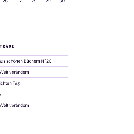
26
27
28
29
30
ITRÄGE
aus schönen Büchern N°20
 Welt verändern
ichten Tag
e
 Welt verändern