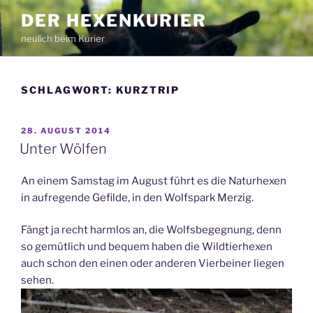
Zum
DER HEXENKURIER
Inhalt
neulich beim Kurier
springen
SCHLAGWORT:
KURZTRIP
VERÖFFENTLICHT
28. AUGUST 2014
AM
Unter Wölfen
An einem Samstag im August führt es die Naturhexen
in aufregende Gefilde, in den Wolfspark Merzig.
Fängt ja recht harmlos an, die Wolfsbegegnung, denn
so gemütlich und bequem haben die Wildtierhexen
auch schon den einen oder anderen Vierbeiner liegen
sehen.