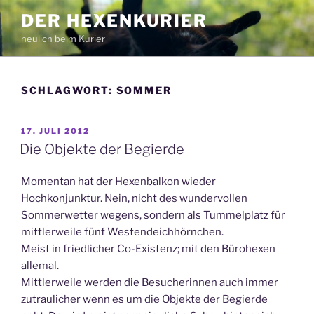
Zum
DER HEXENKURIER
Inhalt
neulich beim Kurier
springen
SCHLAGWORT:
SOMMER
VERÖFFENTLICHT
17. JULI 2012
AM
Die Objekte der Begierde
Momentan hat der Hexenbalkon wieder
Hochkonjunktur. Nein, nicht des wundervollen
Sommerwetter wegens, sondern als Tummelplatz für
mittlerweile fünf Westendeichhörnchen.
Meist in friedlicher Co-Existenz; mit den Bürohexen
allemal.
Mittlerweile werden die Besucherinnen auch immer
zutraulicher wenn es um die Objekte der Begierde