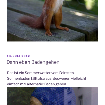
VERÖFFENTLICHT
13. JULI 2012
AM
Dann eben Badengehen
Das ist ein Sommerwetter vom Feinsten.
Sonnenbaden fällt also aus, deswegen vielleicht
einfach mal alternativ: Baden gehen.