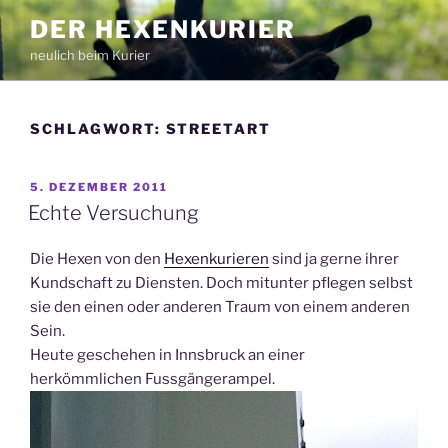
Zum
DER HEXENKURIER
Inhalt
neulich beim Kurier
springen
SCHLAGWORT:
STREETART
VERÖFFENTLICHT
5. DEZEMBER 2011
AM
Echte Versuchung
Die Hexen von den
Hexenkurieren
sind ja gerne ihrer
Kundschaft zu Diensten. Doch mitunter pflegen selbst
sie den einen oder anderen Traum von einem anderen
Sein.
Heute geschehen in Innsbruck an einer
herkömmlichen Fussgängerampel.