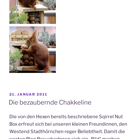
VERÖFFENTLICHT
21. JANUAR 2011
AM
Die bezaubernde Chakkeline
Die von den Hexen bereits beschriebene Sqirrel Nut
Box erfreut sich bei unseren kleinen Freundinnen, den
Westend Stadthörnchen reger Beliebtheit. Damit die
werten Blog BesucherInnen sich ein „Bild“ machen