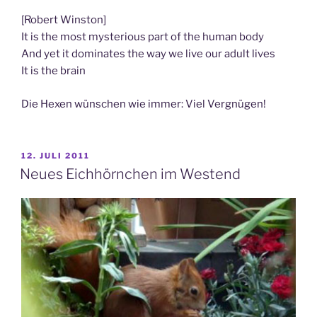
[Robert Winston]
It is the most mysterious part of the human body
And yet it dominates the way we live our adult lives
It is the brain
Die Hexen wünschen wie immer: Viel Vergnügen!
VERÖFFENTLICHT
12. JULI 2011
AM
Neues Eichhörnchen im Westend