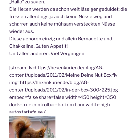
„Hallo“ zu sagen.
Die Hexen werden da schon weit lässiger geduldet; die
fressen allerdings ja auch keine Nüsse weg und
scharren auch keine mühsam versteckten Nüsse
wieder aus.
Diese gehören einzig und allein Bernadette und
Chakkeline. Guten Appetit!
Und allen anderen: Viel Vergnügen!
[stream flv=https://hexenkurier.de/blog/AG-
content/uploads/2011/02/Meine Deine Nut Box.flv
img=https://hexenkurier.de/blog/AG-
content/uploads/2011/02/in-der-box-300×225.jpg
embed=false share=false width=450 height=350
dock=true controlbar=bottom bandwidth=high
autostart=false /]