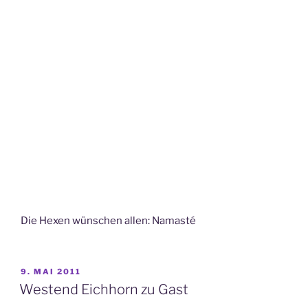
Die Hexen wünschen allen: Namasté
VERÖFFENTLICHT
9. MAI 2011
AM
Westend Eichhorn zu Gast