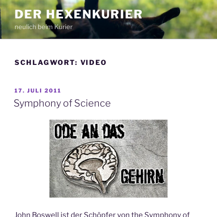
Zum
DER HEXENKURIER
Inhalt
neulich beim Kurier
springen
SCHLAGWORT:
VIDEO
VERÖFFENTLICHT
17. JULI 2011
AM
Symphony of Science
John Boswell ist der Schöpfer von the Symphony of