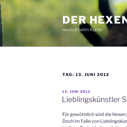
Zum
Inhalt
DER HEXE
springen
neulich beim Kurier
TAG:
13. JUNI 2012
VERÖFFENTLICHT
13. JUNI 2012
AM
Lieblingskünstler 
Für gewöhnlich sind die Hexen 
Doch im Falle von Lieblingskün