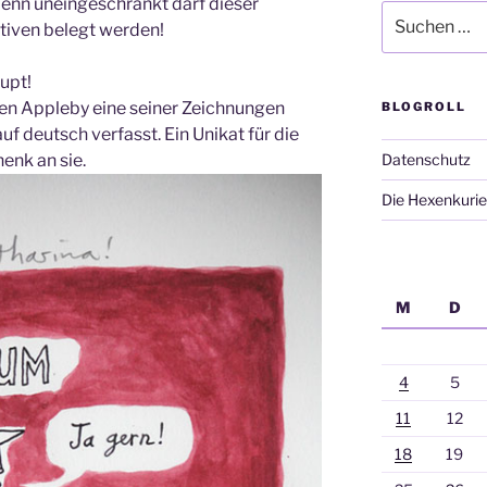
 denn uneingeschränkt darf dieser
Suchen
tiven belegt werden!
nach:
upt!
ven Appleby eine seiner Zeichnungen
BLOGROLL
uf deutsch verfasst. Ein Unikat für die
enk an sie.
Datenschutz
Die Hexenkurie
M
D
4
5
11
12
18
19