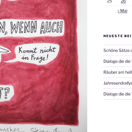
25
26
« Mai
NEUESTE BE
Schöne Sätze 
Dialoge die die
Räuber am hell
Jahresendrally
Dialoge die die