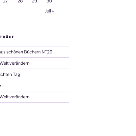
27
28
29
30
Juli »
ITRÄGE
aus schönen Büchern N°20
 Welt verändern
ichten Tag
e
 Welt verändern