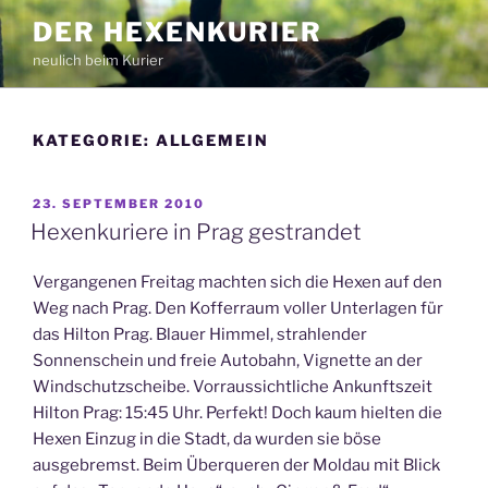
Zum
DER HEXENKURIER
Inhalt
neulich beim Kurier
springen
KATEGORIE:
ALLGEMEIN
VERÖFFENTLICHT
23. SEPTEMBER 2010
AM
Hexenkuriere in Prag gestrandet
Vergangenen Freitag machten sich die Hexen auf den
Weg nach Prag. Den Kofferraum voller Unterlagen für
das Hilton Prag. Blauer Himmel, strahlender
Sonnenschein und freie Autobahn, Vignette an der
Windschutzscheibe. Vorraussichtliche Ankunftszeit
Hilton Prag: 15:45 Uhr. Perfekt! Doch kaum hielten die
Hexen Einzug in die Stadt, da wurden sie böse
ausgebremst. Beim Überqueren der Moldau mit Blick