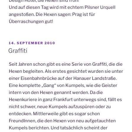
Design Hotel, die Hexen sind froh!
Und auf diesen Tag wird mit echtem Pilsner Urquell
angestoßen. Die Hexen sagen: Prag ist für
Überraschungen gut!
VERÖFFENTLICHT
14. SEPTEMBER 2010
AM
Graffiti
Seit Jahren schon gibt es eine Serie von Graffiti, die die
Hexen begleiten. Als erstes gesichtet wurden sie unter
einer Eisenbahnbrücke auf der Hanauer Landstraße.
Eine komplette „Gang“ von Kumpels, wie die Geister
intern von den Hexen genannt werden. Da die
Hexenkuriere in ganz Frankfurt unterwegs sind, fällt es
nicht schwer, neue Kumpels aufzuspüren oder zu
entdecken. Mittlerweile gibt es sogar schon
FreundInnen, die den Hexen von neu aufgetauchten
Kumpels berichten. Und tatsächlich scheint der