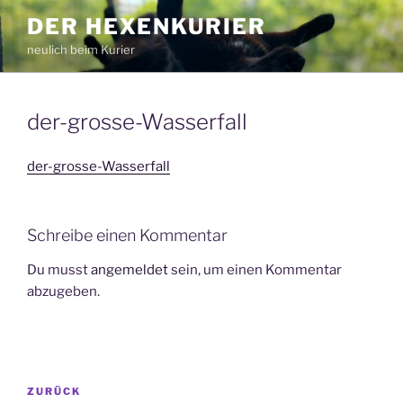
Zum
DER HEXENKURIER
Inhalt
neulich beim Kurier
springen
der-grosse-Wasserfall
der-grosse-Wasserfall
Schreibe einen Kommentar
Du musst
angemeldet
sein, um einen Kommentar
abzugeben.
Beitragsnavigation
Vorheriger
ZURÜCK