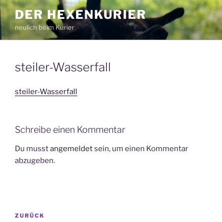
Zum
DER HEXENKURIER
Inhalt
neulich beim Kurier
springen
steiler-Wasserfall
steiler-Wasserfall
Schreibe einen Kommentar
Du musst
angemeldet
sein, um einen Kommentar
abzugeben.
Beitragsnavigation
Vorheriger
ZURÜCK