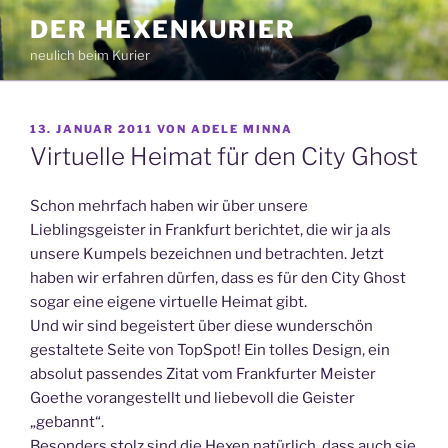
Zum
DER HEXENKURIER
Inhalt
neulich beim Kurier
springen
VERÖFFENTLICHT
13. JANUAR 2011
VON
ADELE MINNA
AM
Virtuelle Heimat für den City Ghost
Schon mehrfach haben wir über unsere
Lieblingsgeister in Frankfurt berichtet, die wir ja als
unsere Kumpels bezeichnen und betrachten. Jetzt
haben wir erfahren dürfen, dass es für den City Ghost
sogar eine eigene virtuelle Heimat gibt.
Und wir sind begeistert über diese wunderschön
gestaltete Seite von TopSpot! Ein tolles Design, ein
absolut passendes Zitat vom Frankfurter Meister
Goethe vorangestellt und liebevoll die Geister
„gebannt“.
Besonders stolz sind die Hexen natürlich, dass auch sie