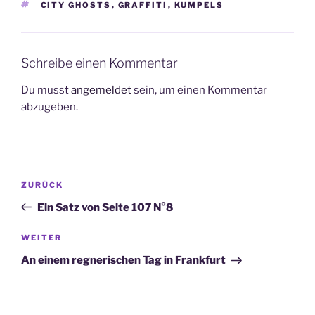
SCHLAGWÖRTER
CITY GHOSTS
,
GRAFFITI
,
KUMPELS
Schreibe einen Kommentar
Du musst
angemeldet
sein, um einen Kommentar
abzugeben.
Beitragsnavigation
Vorheriger
ZURÜCK
Beitrag
Ein Satz von Seite 107 N°8
Nächster
WEITER
Beitrag
An einem regnerischen Tag in Frankfurt