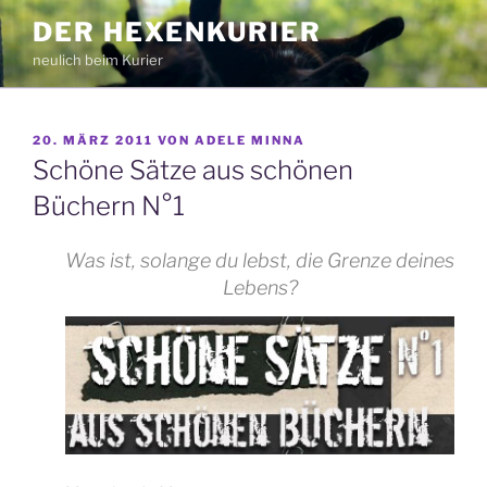
Zum
DER HEXENKURIER
Inhalt
neulich beim Kurier
springen
VERÖFFENTLICHT
20. MÄRZ 2011
VON
ADELE MINNA
AM
Schöne Sätze aus schönen
Büchern N°1
Was ist, solange du lebst, die Grenze deines
Lebens?