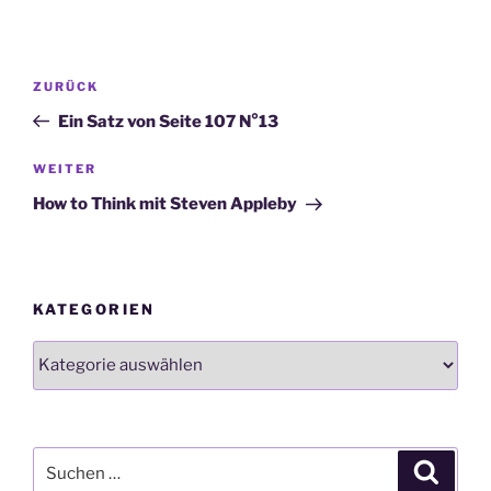
Beitragsnavigation
Vorheriger
ZURÜCK
Beitrag
Ein Satz von Seite 107 N°13
Nächster
WEITER
Beitrag
How to Think mit Steven Appleby
KATEGORIEN
Kategorien
Suchen
Suche
nach: